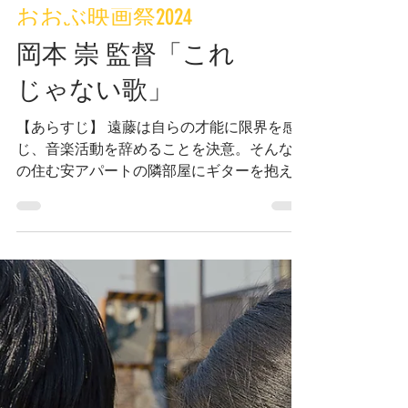
おおぶ映画祭2024
岡本 崇 監督「これ
じゃない歌」
【あらすじ】 遠藤は自らの才能に限界を感
じ、音楽活動を辞めることを決意。そんな彼
の住む安アパートの隣部屋にギターを抱えた
不機嫌そうな女性、春日が引っ越してくる。
2人の状況は対照的、そしてよく似ていた。
2人は特に交わることないまま、互いの人生
に大きな影響を与えていく。...