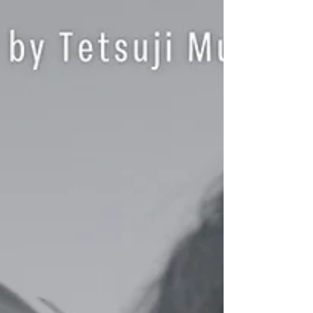
代人が人の温もりに触れた時、人生はちょび
っと色づいて行く。かも.. 【キャスト】 堀内
英二（店をついだ床屋役） 成瀬 亜未（会社
をやめたい新入社員役） 星 耕介 （推しをな
くした男役） 和田 悠佑（CafeLucky店主
役） 武田あいか（ちゃんミク役） 【スタッ
フ】 撮影監督/グレーディング： 高岡 尚司
音声/撮影助手： 高岡 幸司 蓑和 瑛太 ヘアメ
イク： オノエリコ 散髪指導/手元出演： 駒
木根 旭 劇中動画/AI音声/WEB画像製作： 柿
沼 頼子 エンディング曲： 「ミッシェル」 中
田ヒダリ 脚本/監督/編集：沖田かおり