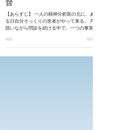
MError 村岡 哲⾄ 監
督
【あらすじ】 ⼀⼈の精神分析医の元に、あ
る⽇⾃分そっくりの患者がやって来る。 ⼾
惑いながら問診を続ける中で、⼀つの事実が
明らかになっていく―― ⾃⼰と家族を巡る6分
間の密室劇。 【キャスト】 村岡哲⾄ 【スタ
ッフ】 監督・脚本・編集：村岡哲⾄ スタン
ドイン：野⼝俊丞 撮影：中⻄良介 助監督：
松⼾デイモン ポスター：近藤賢司 ⾳楽：
Yehezkel Raz 英語字幕： 岩崎MARK雄⼤
【スペシャルサンクス 】 秋⼭英樹 近藤隼 佐
藤友⾹ ギャルリイグレグ⼋が岳 ロッジ詩游
館 髙橋美帆 寺内 淳志 松⽥悠 表現村岡家
（村岡魯檀 村岡由梨 村岡由季⼦）