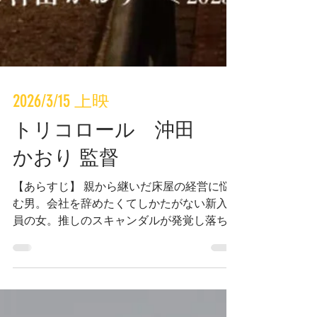
2026/3/15 上映
トリコロール 沖田
かおり 監督
【あらすじ】 親から継いだ床屋の経営に悩
む男。会社を辞めたくてしかたがない新入社
員の女。推しのスキャンダルが発覚し落ち込
む男。なんの繋がりもない3人が、ほんのひ
ととき繋がりを持ち、たわいもない話をす
る。殺伐としたネット社会に振り回される現