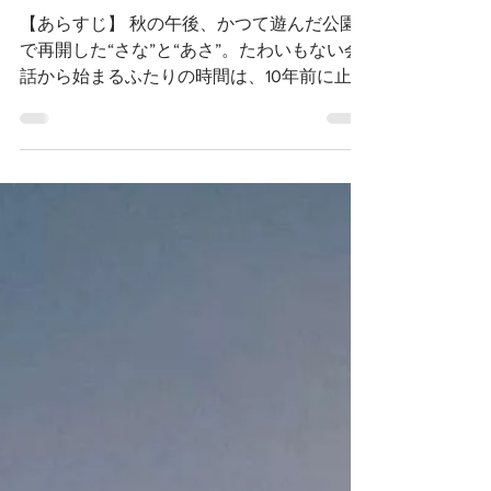
勇人 監督
【あらすじ】 秋の午後、かつて遊んだ公園
で再開した“さな”と“あさ”。たわいもない会
話から始まるふたりの時間は、10年前に止ま
った記憶を回しはじめる。定点ワンカットで
描く、ふたりと、ふたつの「告白」の物語。
【キャスト】 太田奈緒 忽那文香（ダウ
90000） 祐楽 丸山澪 【スタッフ】 編集・
脚本・監督：乙木勇人 撮影監督：吉田新時
演技指導：武藤晃子 ヘアメイク：久木山千
尋 撮影応援：小川丈瑠、浅津佑太 音楽：冴
夜『夏しぐれ』