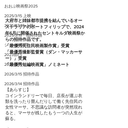
おおぶ映画祭2025
2025/3/15 上映
大府市と姉妹都市提携を結んでいるオー
2025/03/16 上映
ストラリアのポートフィリップで、2024
年6月に開催されたセントキルダ映画祭か
2025/3/16 招待作品
らの招待作品です。
ショート部門
「最優秀先住民映画製作賞」受賞
「最優秀撮影監督賞（ダン・マッカーサ
2023部門
ー）」受賞
「最優秀短編映画賞」ノミネート
2024部門
2026/3/15 招待作品
2026/3/14 招待作品
【あらすじ】
コインランドリーで毎日、店長が運ぶ衣
類を洗ったり畳んだりして働く先住民の
女性マーサ。不思議な訪問者が突然現れ
ると、マーサが残したもう一つの人生が
蘇る。