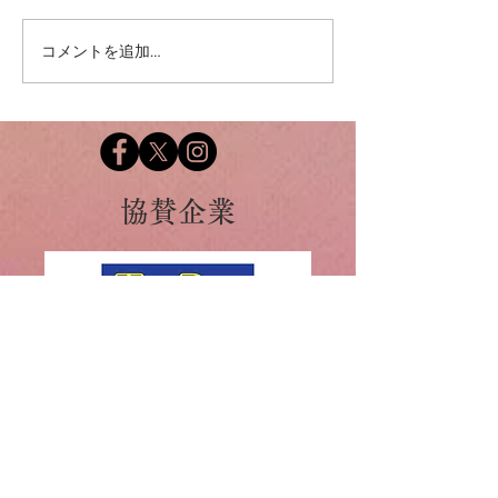
コメントを追加…
ワークショップ作品「も
カエデ ミヤムラ
う一度、」
「Housekeepers 」
​協賛企業