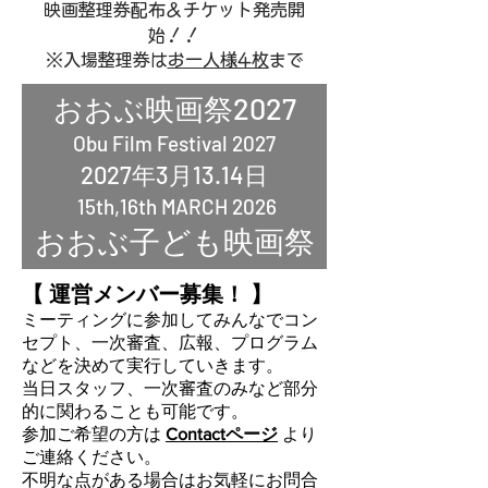
映画整理券配布＆チケット発売開
始！！
​※入場整理券は
お一人様4枚
まで
​おおぶ映画祭2027
Obu Film Festival 2027
2027年3月13.14日
15th,16th MARCH 2026
​おおぶ子ども映画祭
Obu Children Film Festival
【 運営メンバー募集！ 】
2026年7月26日
ミーティングに参加してみんなでコン
26th JULY 2026
セプト、一次審査、広報、プログラム
などを決めて実行していきます。
当日スタッフ、一次審査のみなど部分
的に関わることも可能です。
参加ご希望の方は
Contactページ
より
ご連絡ください。
​不明な点がある場合はお気軽にお問合