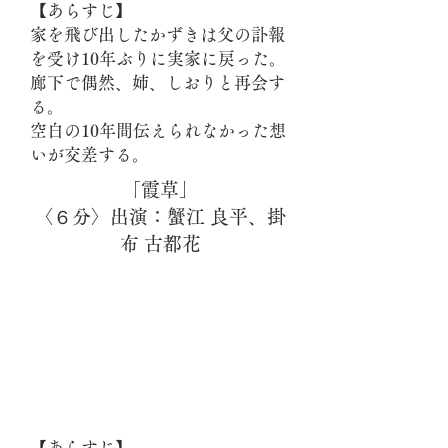
【あらすじ】
家を飛び出したかずきは父の訃報
を受け10年ぶりに実家に戻った。
廊下で偶然、姉、しおりと再会す
る。
空白の10年間伝えられなかった想
いが交差する。
「霞草」
〈６分〉出演：蟹江 良平、掛
布 古都花
【あらすじ】