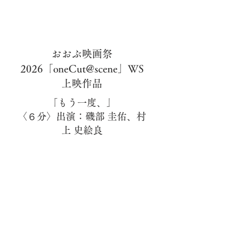
​おおぶ映画祭
2026「
oneCut@scene」WS
上映作品
「もう一度、」
〈６分〉出演：磯部 圭佑、村
上 史絵良