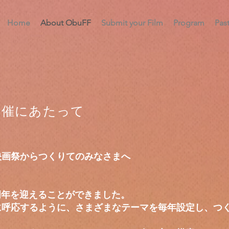
Home
About ObuFF
Submit your Film
Program
Pas
開催にあたって
映画祭からつくりてのみなさまへ
周年を迎えることができました。
に呼応するように、さまざまなテーマを毎年設定し、つ