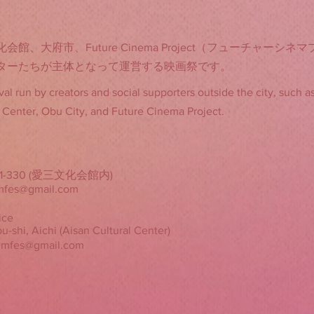
、大府市、Future Cinema Project（フューチャー
ターたちが主体となって運営する映画祭です。
ival run by creators and social supporters outside the city, such 
 Center, Obu City, and Future Cinema Project.
-330 (愛三文化会館内)
lmfes@gmail.com
ice
hi, Aichi (Aisan Cultural Center)
ilmfes@gmail.com