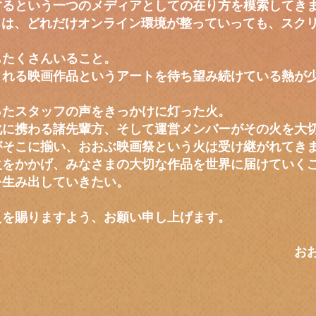
するという一つのメディアとしての在り方を模索してき
とは、どれだけオンライン環境が整っていっても、スク
もたくさんいること。
される映画作品というアートを待ち望み続けている熱が
ったスタッフの声をきっかけに灯った火。
化に携わる諸先輩方、そして運営メンバーがその火を大
がそこに揃い、おおぶ映画祭という火は受け継がれてき
をかかげ、みなさまの大切な作品を世界に届けていくこ
を生み出していきたい。
えを賜りますよう、お願い申し上げます。
ぶ映画祭運営