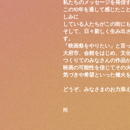
私たちのメッセージを発信
この10年を通して感じたこ
しみに
している人たちがこの街に
そして、日々新しく生み出
す。
「映画祭をやりたい」と言
大府市、会館をはじめ、文
つくりてのみなさんの作品
映画の可能性を信じてその火
気づきや希望といった種火
どうぞ、みなさまのお力添
おお
同