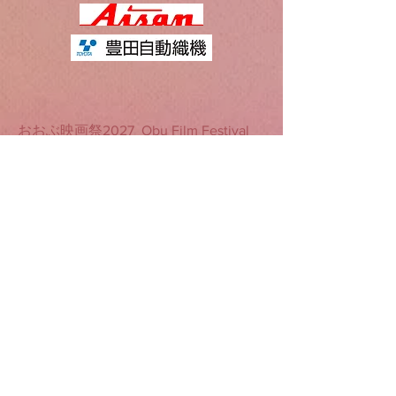
​おおぶ映画祭2027 Obu Film Festival
2027
おおぶ映画祭は、
おおぶ映画祭運営事務局、愛三文化会
館、大府市、Future Cinema
Project（フューチャーシネマプロジェ
クト）という、市内外のクリエイター
やソーシャルサポーターたちが主体と
なって運営する映画祭です。
The Obu Film Festival is a film festival
run by creators and social supporters