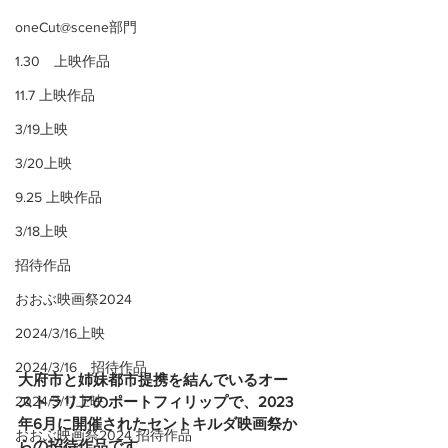
oneCut@scene部門
1.30 上映作品
11.7 上映作品
3/19上映
3/20上映
9.25 上映作品
3/18上映
招待作品
おおぶ映画祭2024
2024/3/16上映
2024/3/16 招待作品
大府市と姉妹都市提携を結んでいるオー
2024/3/17上映
ストラリアのポートフィリップで、2023
年6月に開催されたセントキルダ映画祭か
おおぶ映画祭2024 招待作品
らの招待作品です