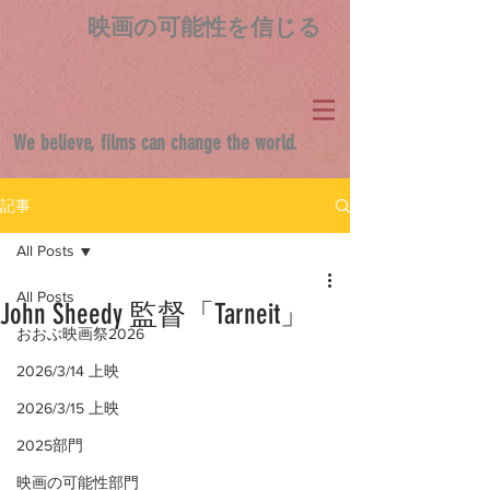
映画の可能性を信じる
We believe, films can change the world.
記事
All Posts
All Posts
John Sheedy 監督「Tarneit」
おおぶ映画祭2026
2026/3/14 上映
2026/3/15 上映
2025部門
映画の可能性部門