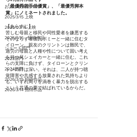
「最優秀若手俳優賞」、「最優秀脚本
おおぶ映画祭2025
賞」にノミネートされました。
2025/3/15 上映
【あらすじ】
2025/03/16 上映
苦しむ母親と移民や同性愛者を嫌悪する
2025/3/16 招待作品
そのならず者彼氏ポミーと一緒に住むタ
イローン。親友のクリントンは難民で、
ショート部門
過労の母親と人種や性について固い考え
を持つ兄シェイカーと一緒に住む。これ
2023部門
らの支障に負けず、タイローンとクリン
2024部門
トンの絆は深い。それは、二人が持つ聴
覚障害や共感する放棄された気持ちより
2026/3/15 招待作品
も、いずれ周りを渦巻く暴力を脱出する
という共通の夢で結ばれているからだ。
2026/3/14 招待作品