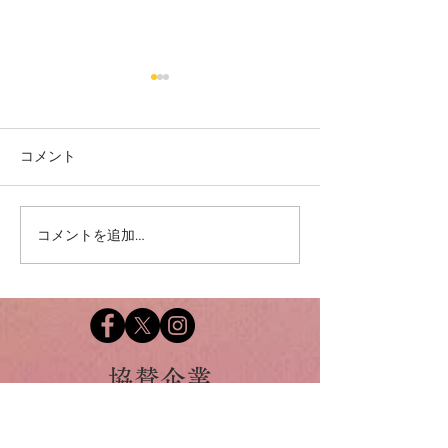
コメント
コメントを追加…
John Harvey 監督「KATELE
フューチャー！
(Mudskipper) 」
ャー！ 眞鍋 海里
山本ヨシヒコ
​協賛企業