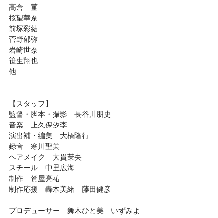
高倉　菫
桜望華奈
前塚彩結
菅野郁弥
岩崎世奈
笹生翔也
他
【スタッフ】 
監督・脚本・撮影　長谷川朋史
音楽　上久保汐李
演出補・編集　大橋隆行
録音　寒川聖美
ヘアメイク　大貫茉央
スチール　中里広海
制作　賀屋亮祐
制作応援　轟木美緒　藤田健彦
プロデューサー　舞木ひと美　いずみよ