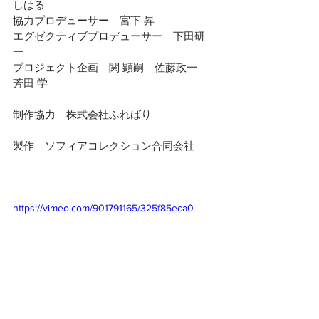
しはる
協力プロデューサー　宮下 昇
エグゼクティブプロデューサー　下田研
一
プロジェクト企画　関 顕嗣　佐藤政一　
芳田 学
制作協力　株式会社ふればり
製作　ソフィアコレクション合同会社
https://vimeo.com/901791165/325f85eca0