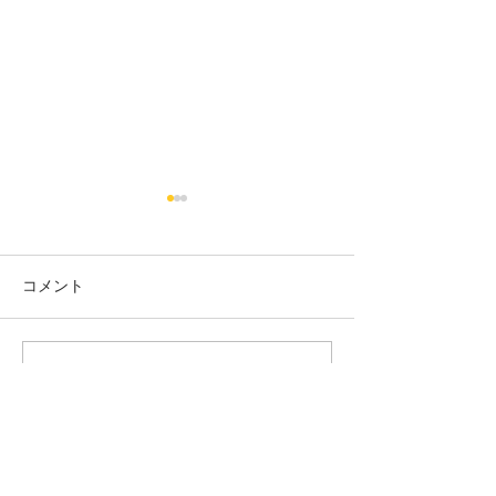
コメント
太陽 座間 真知 監督
コメントを追加…
渡り鳥も聴こえ
都麦 監督