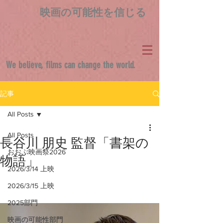
映画の可能性を信じる
We believe, films can change the world.
記事
All Posts
All Posts
長谷川 朋史 監督「書架の
おおぶ映画祭2026
物語」
2026/3/14 上映
2026/3/15 上映
2025部門
映画の可能性部門