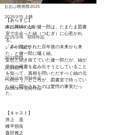
おおぶ映画祭2025
2025/3/15 上映
【あらすじ】
本に興味のない健一郎は、たまたま図書
2025/03/16 上映
室で出会った紬（つむぎ）に心惹かれ
2025/3/16 招待作品
る。
「本が禁止された百年後の未来から来
ショート部門
た」と健一郎に嘯く紬。
2023部門
妄想と聞き捨てていた健一郎だが、紬が
学校の蔵書を盗み出そうとしていること
2024部門
を知って、真相を問いただすべく紬の元
2026/3/15 招待作品
へ向かう。ところが、図書室で待ってい
た紬に聞かされたのは驚愕の事実だっ
2026/3/14 招待作品
た。
【キャスト】
井上　遥
峰平朔良
森田雅之